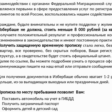
заимодействии с органами Федеральной Миграционной слу
вляемся первыми в сфере предоставления услуг по регистр
лиентов по всей России, воспользовались нашим содействие
раждане, будьте внимательны и не купите подделки у жули
Избербаше не должна, стоить меньше 8 000 рублей (за к
олучаете положительный результат и профессиональные кон
зменениями в законодательстве и имеют постоянную практи
Получить защищенную временную прописку
стало легко, бе
вартир, все проверено, без скрытых поборов, Ваши регист
труктур, а в свидетельстве будет стоять официальный штамп.
алее по ссылке, Вы можете подробнее узнать о процессе о
оммуникации пишите на наш email или отправьте сообщение в
ля получения документов в Избербаше обычно хватает 1-2 р
ольше, из-за выпадающих выходных или праздничных дней.
рописка по месту пребывания позволит Вам:
Поставить автомобиль на учет в ГИБДД
Получить заграничный паспорт
Оформить детей в детский сад