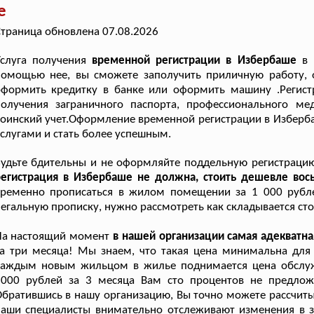
е
траница обновлена 07.08.2026
Услуга получения
временной регистрации в Избербаше
в 
помощью нее, вы сможете заполучить приличную работу, 
оформить кредитку в банке или оформить машину .Регист
получения заграничного паспорта, профессионального м
оинский учет.Оформление временной регистрации в Изберб
слугами и стать более успешным.
удьте бдительны и не оформляйте поддельную регистрацию
егистрация в Избербаше не должна, стоить дешевле вось
временно прописаться в жилом помещении за 1 000 рубле
егальную прописку, нужно рассмотреть как складывается сто
На настоящий момент
в нашей организации самая адекватн
а три месяца! Мы знаем, что такая цена минимальна для 
каждым новым жильцом в жилье поднимается цена обслужи
2000 рублей за 3 месяца Вам сто процентов не предлож
братившись в нашу организацию, Вы точно можете рассчит
аши специалисты внимательно отслеживают изменения в з