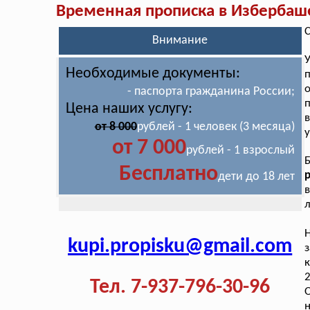
Временная прописка в Избербаш
С
Внимание
Необходимые документы:
- паспорта гражданина России;
Цена наших услугу:
в
от 8 000
рублей - 1 человек (3 месяца)
у
от 7 000
рублей - 1 взрослый
Б
Бесплатно
р
дети до 18 лет
л
kupi.propisku@gmail.com
з
Тел. 7-937-796-30-96
О
н