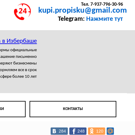
Тел. 7-937-796-30-96
kupi.propisku@gmail.com
Telegram:
Нажмите тут
 в Избербаше
формы официальные
лашение письменно
веряют бизнесмены
рмляем все в срок
 сфере более 10 лет
КИ
КОНТАКТЫ
284
248
120