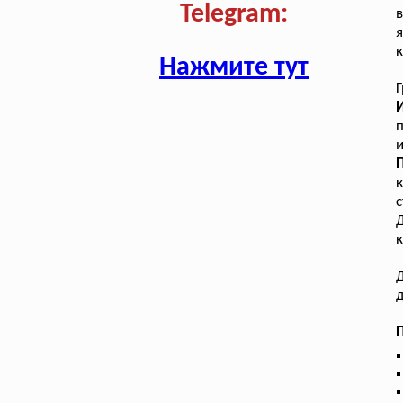
Telegram:
в
я
к
Нажмите тут
Г
п
и
к
с
Д
к
Д
д
П